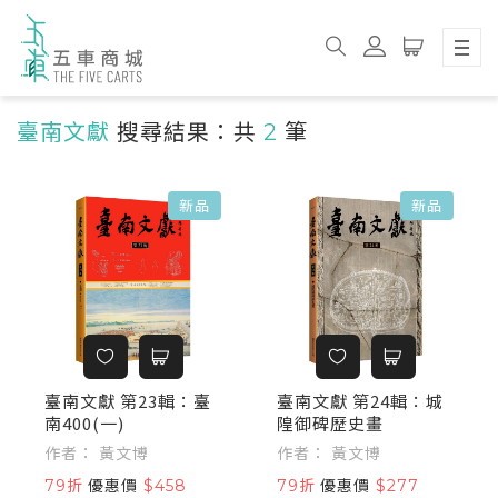
臺南文獻
搜尋結果：共
2
筆
新品
新品
臺南文獻 第23輯：臺
臺南文獻 第24輯：城
南400(一)
隍御碑歷史畫
作者： 黃文博
作者： 黃文博
79折
優惠價
$458
79折
優惠價
$277