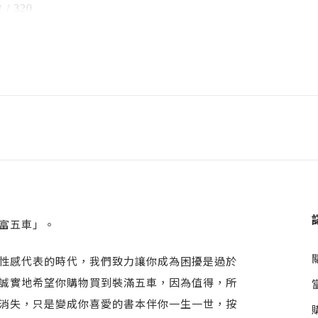
t 16 「好消息」是 That’s good news. 或 That’s a good news.
/ 320
誤」、「搞懂句子、主要子句、副詞子句、形容詞子句、名詞
t 17 「一個建議」是 an advice 或 a piece of advice?
/ 23x17x1.4cm
動狀詞」、「假設語氣」、「其他常見的混淆用法」；每一則
t 18 「考試不及格」是 fail the test 或 fail in the test?
 / 無
者收穫滿滿的一本好書！
t 19 「考得好」是 do well in the test 或 on the test?
 / 平裝
t 20 「失敗」是 get a fail 或 get a failure?
 / 中文繁體
大家學習成功！
t 21 「玩玩具」是 play toys 或 play with toys?
 / 無
t 22 「厚衣服」是 thick clothes 或 heavy clothes?
t 23 「恭喜」是 congratulation 或 congratulations?
t 24 「遇到麻煩」是 have trouble to V 或 have trouble V-in
t 25 「做……很愉快」是 have fun to V 或 have fun V-ing?
t 26 「得第一名」是 win first place 或 win the first place?
富五車」。
t 27 「我喜歡」是 I love it. 或 I am loving it.?
t 28 「微不足道的人或事物」是 a small potato 或 small potat
性感代表的時代，我們致力讓你成為困擾是過於
t 29 「照鏡子」是 look into the mirror 或 look at the mirror?
誠實地希望你購物買到裝滿五車，因為值得，所
t 30 「把衣服穿反了」是 wear 物 outside in 或 wear 物 inside
消失，只是變成你喜愛的書本伴你一生一世，按
t 31 「住飯店」是 stay at the hotel 或 live at the hotel?