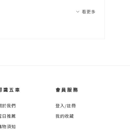
?
子句之間的區別及功能」、「名詞子句」、
看更多
都經過我細心考證、再三確認，絕對是能讓
g?
認識五車
會員服務
oes?
關於我們
登入/註冊
當日推薦
我的收藏
 out?
購物須知