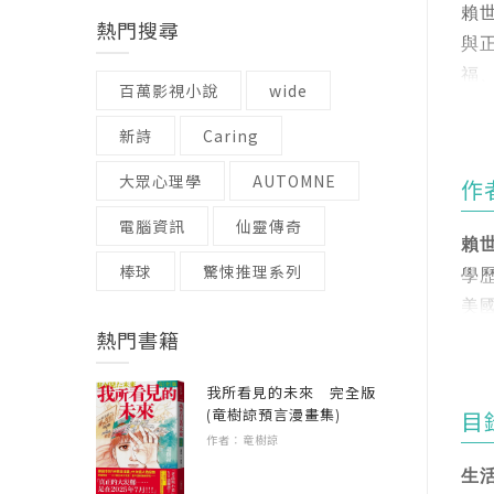
賴
熱門搜尋
與
福
百萬影視小說
wide
地
新詩
Caring
《
大眾心理學
AUTOMNE
作
寶
電腦資訊
仙靈傳奇
賴
本
棒球
驚悚推理系列
學
完
美
倍
熱門書籍
簡
特
我所看見的未來 完全版
一
•
(竜樹諒預言漫畫集)
目
二
作者：竜樹諒
•
三
•
生
語