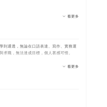
分紀錄保持人之一。
雷，全面提升英語實力，輕鬆駕馭英語表達！
看更多
ours?
vocabulary?
its點出最常混淆與用錯的英文用法！
！
e cannot...?
學到通透，無論在口語表達、寫作、實務運
與求職，無法達成目標，個人甚感可惜。
.?
t agree with you more.?
出正確及錯誤用法並解釋這些字詞巧妙的差
看更多
方法，幫助讀者理解正確用法關鍵之處，避
hen...?
篇」7大章節，90個小單元詮釋。「生活應
、「常見多種易混淆用字」、「常見卻易用錯的
包含「與時態相關的錯誤」、「與否定句相關的