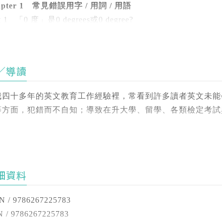
適用廣泛：適合多益、托福、雅思、英檢、學測等各類考試。
apter 1 常見錯誤用字 / 用詞 / 用語
、曾任美加文教機構托福講師18 年，也是臺灣托福成績最高
t 1 「0 度」是0 degrees或0 degree?
論是備考、留學還是職場運用，本書都能幫助你有效避免地
t 2 「一個半小時」是one and a half hour 或 one and a half h
t 3 「單詞量大」是 know many vocabularies 或 have a large 
書特色：
t 4 「我很喜歡」是 I very like it. 或 I like it very much.?
／導讀
分為「生活應用篇」與「實用文法篇」共12大章節、294個Un
t 5 「想要」是 feel like to V 或 feel like + N/V-ing?
情境例句、易混淆單詞 / 用法搭配圖解，輕鬆學習、一看秒懂
t 6 「我認為……不……」是 I don’t think he can... 或 I think h
我四十多年的英文教育工作經驗裡，常看到許多讀者英文未能
每個Unit後搭配小試身手，立收學習成效！
t 7 「忙碌」是 be busy + to V 或 be busy + V-ing?
等方面，犯錯而不自知；導致在升大學、留學、各類檢定考試
適用多益、托福、雅思、英檢、學測、統測等各類英語測驗！
t 8 「他和我」是 He as well as I is... 或 He as well as I am..
t 9 「我完全同意」是 I can’t agree with you more. 或 I couldn’
書蒐集在英文寫作與運用上常犯的錯誤或易混淆字詞，分別列
本書部分內容取自《別再用錯英文！賴世雄教你英文不踩雷》
t 10 「一對一」是 one-on-one 或 one-to-one?
；另輔以適當的例句、插圖，再搭配練習題，希望藉由這樣的
t 11 「正要……」是 be about to V when... 或 be about to V t
再犯同樣錯誤，進而大大提升英文實力。
t 12 「聯絡」是 contact 人 或 contact with 人?
細資料
it 13 「與……結婚」是 marry 人 或 marry with 人?
書共分「生活應用篇」5大章節，204個小單元以及「實用文法
t 14 「與……離婚」是 divorce 人 或 divorce with 人?
N / 9786267225783
篇」包含「常見錯誤用字 / 用詞 / 用語」、「字詞辨異」
t 15 「與……訂婚」是 engage 人 或 be engaged to 人?
 / 9786267225783
字 / 片語 / 句型」以及「生活用語類」。「實用文法篇」