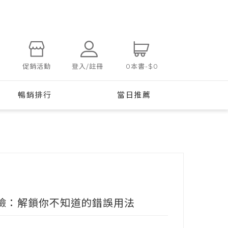
登入/註冊
促銷活動
0
本書
-
$0
暢銷排行
當日推薦
險：解鎖你不知道的錯誤用法