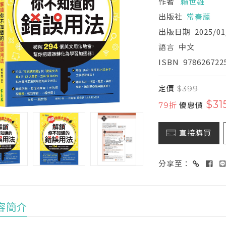
作者
賴世雄
出版社
常春藤
出版日期
2025/01
語言
中文
ISBN
978626722
定價
$399
$31
79折
優惠價
直接購買
分享至：
容簡介