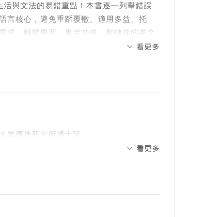
括生活與文法的易錯重點！本書逐一列舉錯誤
語言核心，避免重蹈覆轍。適用多益、托
需求。輕鬆學習，事半功倍，翻轉你的英文
看更多
集多年教學經驗，全新編撰的一本實用學習
94個單元，從易混淆字詞到高頻語法陷阱，
和實戰練習，讓學習過程輕鬆有趣、事半功
大眾傳播研究所博士班
看更多
。
漢聲、中廣、警廣、復興、環宇……等廣播電臺英