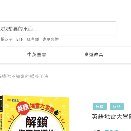
楊双子
ETF
綠拿鐵
家庭桌遊
中英童書
桌遊教具
解鎖你不知道的錯誤用法
特價
新品
英語地雷大冒