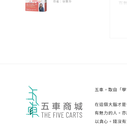
作者：徐慧玲
Uni
頁數 
錯
Uni
尺寸 
「
Uni
注音
讀
Uni
裝訂
Uni
語言
祝
Uni
級別
Uni
Uni
Uni
Uni
Uni
五車，取自「學
Uni
Uni
在這個大腦才是
Uni
有魅力的人。亦
Uni
以貪心。錢沒有
Uni