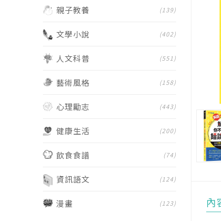
親子教養
(139)
文學小說
(402)
人文科普
(551)
藝術風格
(158)
心理勵志
(443)
健康生活
(200)
飲食食譜
(74)
資訊語文
(124)
內
漫畫
(123)