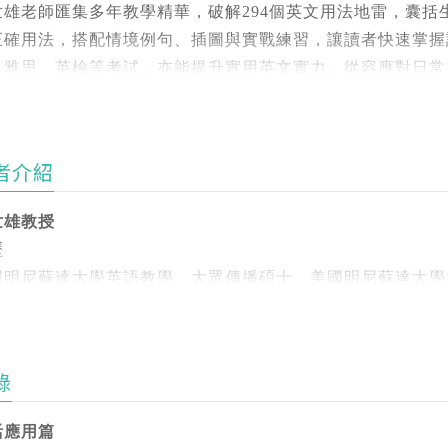
世雄老師匯集多年教學精華，破解294個英文用法地雷，囊
正確用法，搭配情境例句、插圖與實戰練習，讓讀者快速掌握
、雅思、英檢等考試，亦能提升實用英文實力，從容應對日常
雷，打造穩健實力！
英語地雷大冒險：解鎖你不知道的錯誤用法》是賴世雄老師匯
者介紹
典，針對英語寫作與生活運用中的常見錯誤，逐一破解！
世雄教授
書分為「生活應用篇」與「實用文法篇」，涵蓋12大章節，2
歷
整解析正確與錯誤用法的細微差異。搭配情境例句、圖解教學
國明尼蘇達大學英語教學、大眾傳播碩士、美國明尼蘇達大學
！
歷
色亮點：
、曾任臺灣多所大學英文教授及國防語文中心專任教官。
學以致用：結合生活情境，讓你快速掌握實用英文用法。
錄
、從事專任口譯、筆譯多年，並任國家重要慶典活動同步口譯
範例清晰：逐一列舉正確與錯誤用法，釐清觀念，一看秒懂。
、擔任高雄電台、ICRT、IC 之音、NEWS 98、飛碟、
循序漸進：每單元附練習題，檢視學習成果，立即提升實力。
活應用篇
教學節目主播。