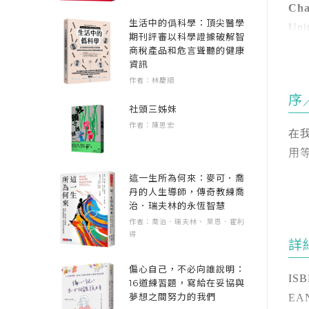
•
Ch
四
生活中的僞科學：頂尖醫學
Uni
期刊評審以科學證據破解智
無
Uni
商稅產品和危言聳聽的健康
資訊
Uni
作者：林慶順
本
Uni
序

Uni
社頭三姊妹

Uni
作者：陳思宏
在

Uni
用

Uni
這一生所為何來：麥可．喬
Uni
本
丹的人生導師，傳奇教練喬
＊
Uni
治．瑞夫林的永恆智慧
異
Uni
作者：喬治．瑞夫林、 萊恩．霍利
免
得
Uni
詳
Un
全
偏心自己，不必向誰說明：
Uni
ISB
16道練習題，寫給在妥協與
用
夢想之間努力的我們
Uni
EAN
單