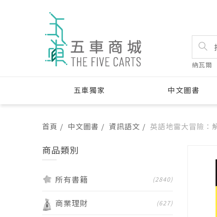
納瓦爾
五車獨家
中文圖書
首頁
中文圖書
資訊語文
英語地雷大冒險：
商品類別
所有書籍
(2840)
商業理財
(627)