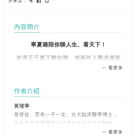
分享至：
內容簡介
寧夏璐陪你聊人生、看天下！
超過五千萬下載收聽，連兩年入圍卓越新
看更多
聞獎──
《寧夏璐66號茶坊》Podcast
作者介紹
給三明治世代最重要的30個時代思考
黃瑽寧
基督徒，育有一子一女。台大臨床醫學博士，
現為馬偕兒童醫院小兒感染科資深主治醫師、
孩子在長大，世界在改變，當人生進入最忙的
看更多
馬偕醫學大學助理教授。同時擔任《親子天
階段，讓兒科醫師黃瑽寧與新聞主播夏嘉璐，