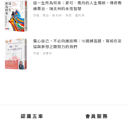
這一生所為何來：麥可．喬丹的人生導師，傳奇教
人的防護網
是操控？
這些親身經歷的衝突與無力感，促使她創立
練喬治．瑞夫林的永恆智慧
聊天下─從地緣政治到時代變局，看懂世界運作
作者：喬治．瑞夫林、 萊恩．霍利得
《親子天下》，從雜誌、出版品，到大型活
的複雜本質。
四、【聊社會】公共與社會
動，啟動 Podcast 節目，都是後來長出來的。形
──家庭、學校、社會攜手，守護每個需要被接
式雖各有不同，但核心目標始終不變，就是那
將黃瑽寧醫師&夏嘉璐主播的智慧與思維收入囊
住的人
顆想幫助孩子自我實現、讓家庭更幸福的初
偏心自己，不必向誰說明：16道練習題，寫給在妥
中，在夾縫世代的日常裡，陪你找到穩定前行
#過曝世代｜過曝世代下，讓孩子安度青春期的
協與夢想之間努力的我們
心。
的力量──
陪伴心法
作者：徐慧玲
#資訊素養｜真假資訊攻防戰：當假新聞遇上自
這讓我們想起了當初開設《寧夏璐66號茶坊》
1. 撫平育兒焦慮
媒體時代
的歷程，起初也並不確定這個園地會長成什麼
三寶媽主播與專業醫師，從真實生活出發，把
#防範詐騙｜金錢陷阱：那些看似荒謬卻真實上
模樣，更不知道在節目中會激盪出什麼火花，
複雜的教養難題，講成你聽得懂、用得上的觀
演的騙局
只單純的想透過podcast，跟所有的聽友空中對
點。
#校園霸凌 #親師溝通｜打造友善溝通的親師生
話，傳達出安心的育兒知識、用溫暖的態度理
關係
解各種時事議題。
2. 學會面對壓力與情緒
#兒少保護｜建立兒少保護網：從早期介入到法
不再只教你「撐住」，而是陪你看懂情緒從哪
認識五車
會員服務
律保障的全方位策略
有一天，在粉專讀到一位聽友留言，敘述到當
裡來。
#校園安全｜守護每一個需要被接住的孩子
時夫妻關係已降至冰點，甚至打算離婚時，因