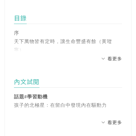
下》雜誌專欄作家、童書作家、好消息電視台
陪你一起朝生命中的北極星前進。
《愛+好醫生》節目主持人、衛生福利部疾病管
目錄
制署諮詢委員。
【特別收錄】主持人關麥後記──聊聊錄音幕後
悄悄話
序
曾榮獲2014博客來年度十大暢銷作家，著有
【驚喜彩蛋】聽不到的寧夏璐──專屬讀者不公
天下萬物皆有定時，讓生命豐盛有餘（黃瑽
《安心做父母，在愛裡無懼》、《黃瑽寧醫師
開對談影音
寧）
感染輕百科》、《從現在開始，帶孩子遠離過
【閱讀+收聽雙倍收穫】隨時進入茶坊，來一杯
看更多
從節目到一本書的誕生（夏嘉璐）
敏》、《輕鬆當爸媽，孩子更健康》等書，並
心靈手搖飲
那些和寧夏璐一起走過的日子（吳碧芳）
於2020、2021與2022年奪得「台灣醫療報導
獎」。與新聞主播夏嘉璐聯手主持Podcast《寧
內文試閱
趕工作、顧長輩、養小孩……你是否曾忍不住
一、【聊孩子】教養與教育
夏璐66號茶坊》。
自問：「我是誰？這是我想要的生活嗎？ 」
──做一艘承接孩子的小船，陪他開往北極星
話題#學習動機
「世界變動得太快，我還跟得上嗎？」當人生
#學習動機｜孩子的北極星：在留白中發現內在
FB、YouTube、IG搜尋關鍵字：黃瑽寧醫師健
孩子的北極星：在留白中發現內在驅動力
進入最忙、最拉扯的階段，我們一邊撐起家庭
驅動力
康講堂。
與責任，一邊擔心孩子怎麼教、父母怎麼顧、
#選校｜選校時代：在焦慮中看見孩子的真實需
寧夏璐的聽友們，應該對「北極星」這三個字
看更多
老後怎麼辦？
求
夏嘉璐
不陌生。我們屢屢聊及生命「以終為始」的信
#圈養與放養｜體驗教育補上孩子們缺乏的一課