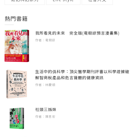
深入淺出談論各種時事話題、教養甘苦談。歡
3.發現世界尚未滿足的需求。
質節目。」
觀念從家庭開始
迎訂閱收聽，讓心靈感受回甘滋味。
4.大膽挑戰主流，主動填補這些缺口。
「每週都一起和太太分享和討論學習到的內
熱門書籍
容。也和許多同事們分享節目！」
三、【聊自己】自我與成長
-2023年7月銀響力新聞獎唯一入圍Podcast節目
我們在三週年實體podcast活動上訪問了《親子
「兒子知道媽媽我心情不美麗，就告訴我：媽
──看見微小的成功，每一分努力都不白費
我所看見的未來 完全版(竜樹諒預言漫畫集)
-2024、2025年連續入選卓越新聞獎
天下》執行長何琦瑜，聽她分享創辦媒體的心
你就先聽寧夏璐。」
#內耗 #修復｜休息也需要練習：為生活留白的
作者：竜樹諒
路歷程，就非常符合這四個原則。她自謙當年
藝術
收聽連結：https://portaly.cc/ninghsialu66
自己並不是一位胸懷壯志的創業家，只是一位
本書凝聚節目500多集重要的人生思考
#跟自己好好相處｜尋找真實的自己：跨越極限
平凡的母親，看著孩子的生活被補習與作業填
化為五大話題與30個時代關鍵字──
看見的人生風景
滿，為了應付考試，親子關係在深夜的拉鋸中
生活中的僞科學：頂尖醫學期刊評審以科學證據破
#重要他人｜誰曾是你生命中的微光？從被接納
解智商稅產品和危言聳聽的健康資訊
磨耗殆盡。
聊孩子─爸媽不焦慮！AI 時代培養孩子帶得走
到接住他人
作者：林慶順
的能力。
#中年之路｜在人生中場前，啟動第二曲線
琦瑜姐發現，許多家庭都跟她有同樣的經歷，
聊家庭─上有老下有小的從容練習，在多重角色
#幸福安老｜從身心安頓到高齡生活，活出更好
因此發出一連串的好奇：為什麼身邊的父母這
中找到平衡點。
的老後
社頭三姊妹
麼焦慮？為什麼孩子在體制裡學得這麼辛苦？
聊自己─人生下半場開啟第二成長曲線，認識全
作者：陳思宏
#預立醫療決定、預立遺囑｜走好人生最後一
我們能不能做點什麼，讓親子對話變得更有品
新與美好的自己！
程，安然告別＆讓愛傳遞
質？
聊社會─資訊過曝時代，建立區辨真假、守護家
#心靈追尋｜陪伴我的心靈支持，到底是救贖還