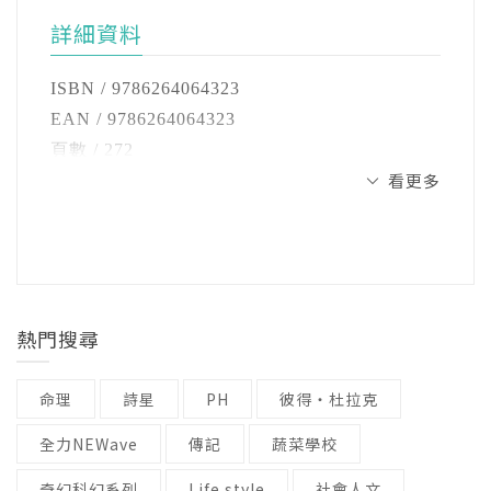
2003年投入新聞工作，多次參與國內外重大新
念，然而在面對孩子的學習旅程時，父母常不
邀請你，一起進入寧夏璐茶坊，讓深懂你心情
#法律素養｜為什麼現代孩子必須有法律素養
詳細資料
聞事件採訪，曾主持旅遊行腳、政治評論、人
自覺地陷入焦慮，擔心孩子老是找不到興趣，
的兒科醫師黃瑽寧，以及身為三寶媽的新聞主
#情緒素養｜社會情緒學習：從家庭到校園的情
物訪談、議題探討等類型節目，並擔任論壇、
急著要替他們決定未來的方向。但我們要相信
播夏嘉璐，陪你聊聊那些教養、家庭、中年的
緒教育
ISBN / 9786264064323
大型活動主持人。現為TVBS晚間新聞主播、好
一件事，孩子行為的背後，肯定都藏著一張專
挑戰，也陪你看看這這個世界與社會的變化，
#高敏兒｜擁抱高敏感孩子：從接納出發，將特
EAN / 9786264064323
消息《真情部落格》節目主持人，與知名小兒
屬於他的動機地圖，是未來能推動他們持續努
一起在忙碌生活裡笑看人生，混亂時局中理解
質轉化為優勢
頁數 / 272
科黃瑽寧醫師共同經營Podcast《寧夏璐66號茶
力、探索與嘗試的內在引擎。父母或許不需要
世界。
看更多
尺寸 / 14.8x21cm
坊》。身為三個孩子的媽媽，對教育議題特別
急著替孩子開導航，而是耐心等待動機萌芽，
二、【聊家庭】家庭與生活
注音 / 無
關注，著有《共學，共好：夏嘉璐的親師協力
總有一天，他們會在迷惘中看清，航向屬於自
來自聽友的好評推薦──
──我們練習什麼，什麼就會變得強大
裝訂 / 平裝
教養主張》。工作之餘，喜歡運動，完成多場
己的北極星。
「從一開始的育兒、防疫，再延伸到心理、生
#婚姻相處｜愛與磨合的藝術：婚姻裡，如何走
語言 / 中文繁體
鐵人三項及半馬、全馬賽事。
活、理財……寧夏璐真的大大充實了我們。」
過衝突與壓力
級別 / 無
矽谷創業教父 Paul Graham 在〈How to Do
「開眼界也開腦洞。育兒教養是基礎，但是大
#親職焦慮｜從打罵到對話：如何面對孩子的情
熱門搜尋
FB搜尋關鍵字：夏嘉璐
Great Work〉這篇文章中，曾針對如何做出偉大
人們也要自己長知識，所以非常喜歡節目談國
緒風暴
的工作，整理出成功的四個關鍵步驟：
防談政治談總體經濟！」
#三明治世代｜在育兒、顧老與自我間找到平衡
命理
詩星
PH
彼得‧杜拉克
寧夏璐66號茶坊Podcast
「感謝你們提供一家人所需要的所有資訊，讓
#長照與陪病｜長照路上不孤單：父母老了，我
由兒科醫師黃瑽寧與新聞主播夏嘉璐共同主
1.選擇你真心想做且符合能力與興趣的事。
全力NEWave
傳記
蔬菜學校
我們在育兒及變老的路上不孤單。」
們重新學愛
持，親子天下製作。在這裡跟大家輕鬆聊天，
2.持續學習，累積知識和經驗。
「每週的精神食糧，言之有物，引人深思的優
#投資理財｜投資熱潮下的冷思考：正確的理財
奇幻科幻系列
Life style
社會人文