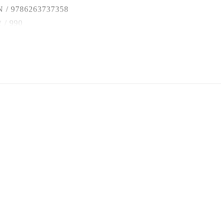
 / 9786263737358
.彙整非詞首的詞語提供查詢，增進學生運用詞語的能力，如
/ 990
「歡」字查得解釋及例句。
 / 25開
 / 有
.針對單字的形、音、義進行深度、廣度的解說，幫助拓展學生
 / 精裝
 / 中文繁體
.收錄近年來新增的常用詞彙及其用法說明，如：禽流感、緹花
 / 無