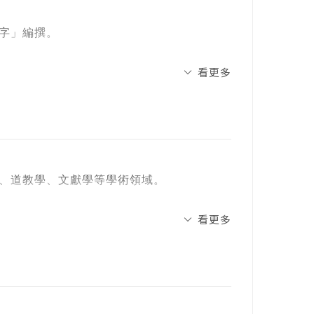
字」編撰。
看更多
、道教學、文獻學等學術領域。
語文表達之需求。
看更多
便生字學習。
分類，方便查閱。
用該字詞。