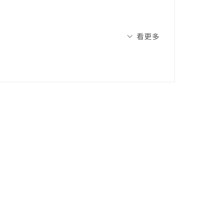
「天」字收錄之非詞首詞語「歡天喜地」，可
看更多
語文知識。
布、囧……。