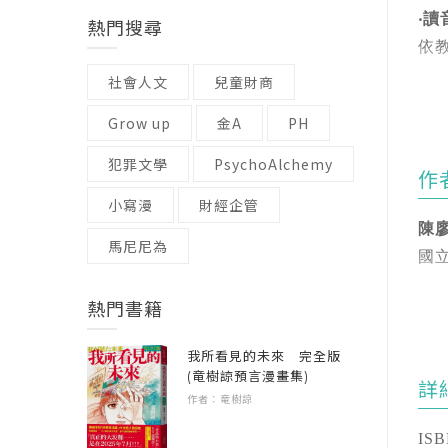
‧讀
熱門搜尋
依
社會人文
兒童財商
‧收
Grow up
金A
PH
收
犯罪文學
PsychoAlchemy
作
‧詞
小寫漫
財經企管
詞
陳
馬尼尼為
國
1
熱門書籍
2
我所看見的未來 完全版
(竜樹諒預言漫畫集)
3
詳
作者：竜樹諒
4
ISB