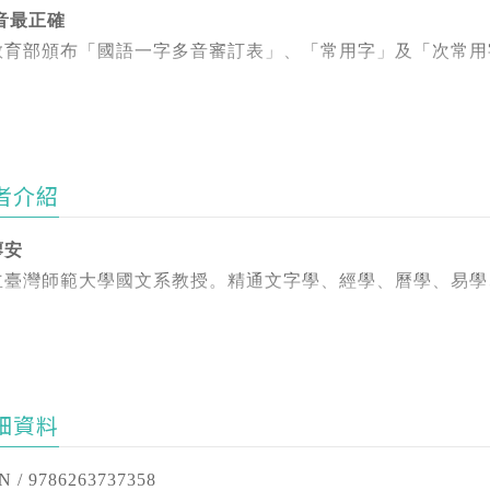
音最正確
教育部頒布「國語一字多音審訂表」、「常用字」及「次常用
字最豐富
納字數達七千多字，搭配十二年國教課程使用。
者介紹
條最清楚
語內容最詳盡，完全扣合各版本教科書使用。
廖安
立臺灣師範大學國文系教授。
精通文字學、經學、曆學、易學
.收錄教育部頒布之「常用字」及「次常用字」，完全符合學習
.字體完全依照「常用國字標準字體表」，並置於十字格中，方
.讀音依照最新頒布的「國語一字多音審訂表」，並將所屬音讀
細資料
.字義解釋均有例詞，每一例詞均附造句範例，幫助學生正確活
N / 9786263737358