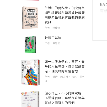
EAN
生活中的僞科學：頂尖醫學
5
頁數 
期刊評審以科學證據破解智
在
商稅產品和危言聳聽的健康
開數
資訊
注音
作者：林慶順
6
裝訂
社頭三姊妹
語言
作者：陳思宏
7
級別
這一生所為何來：麥可．喬
丹的人生導師，傳奇教練喬
治．瑞夫林的永恆智慧
作者：喬治．瑞夫林、 萊恩．霍利
得
偏心自己，不必向誰說明：
16道練習題，寫給在妥協與
夢想之間努力的我們