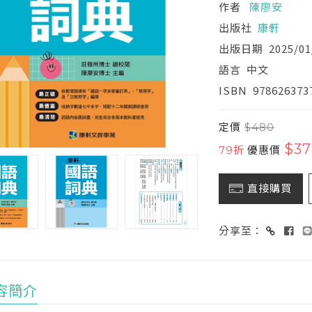
作者
陳廖安
出版社
康軒
出版日期
2025/01
語言
中文
ISBN
978626373
定價
$480
$37
79折
優惠價
直接購買
分享至：
容簡介