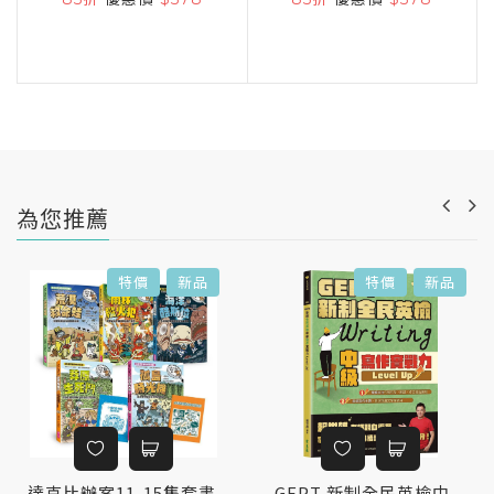
為您推薦
特價
新品
特價
新品
達克比辦案11-15集套書
GEPT 新制全民英檢中