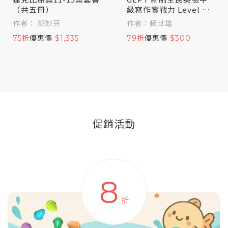
（共五冊）
級寫作實戰力 Level U
p！
作者： 胡妙芬
作者：賴世雄
75折
優惠價
$1,335
79折
優惠價
$300
促銷活動
8
折