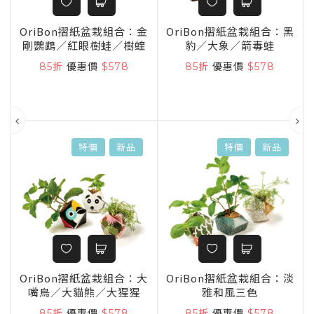
童
OriBon摺紙盆栽組合：金
OriBon摺紙盆栽組合：黑
剛鸚鵡／紅眼樹蛙／樹蝰
豹／大象／箭毒蛙
85折
優惠價
$578
85折
優惠價
$578
特價
新品
特價
新品
OriBon摺紙盆栽組合：大
OriBon摺紙盆栽組合：淡
嘴鳥／大貓熊／大猩猩
雅和風三色
ng
85折
優惠價
$578
85折
優惠價
$578